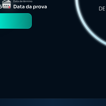
Data de término
6
Data da prova
DE