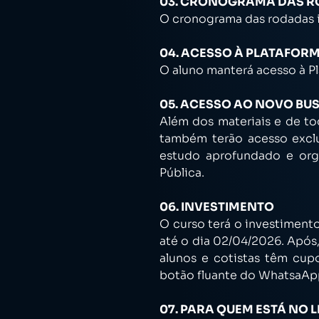
03. CRONOGRAMA DAS RO
O cronograma das rodadas in
04. ACESSO À PLATAFOR
O aluno manterá acesso à Pl
05. ACESSO AO NOVO BU
Além dos materiais e de to
também terão acesso exclu
estudo aprofundado e org
Pública.
06. INVESTIMENTO
O curso terá o investimento
até o dia 02/04/2026. Após
alunos e cotistas têm cup
botão fluante do WhatsaApp 
07. PARA QUEM ESTÁ NO 