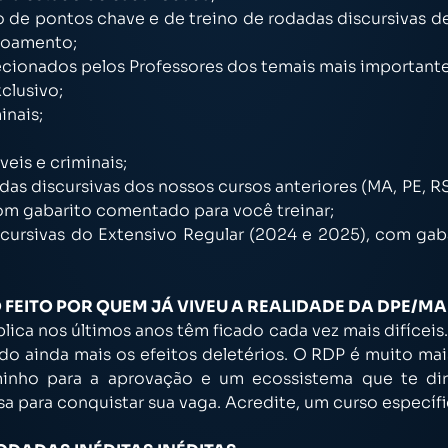
 de pontos chave e de treino de rodadas discursivas de
içoamento;
ecionados pelos Professores dos temais mais importantes
clusivo;
inais;
eis e criminais;
as discursivas dos nossos cursos anteriores (MA, PE, RS,
om gabarito comentado para você treinar;
scursivas do Extensivo Regular (2024 e 2025), com ga
 FEITO POR QUEM JÁ VIVEU A REALIDADE DA DPE/MA
lica nos últimos anos têm ficado cada vez mais difícei
do ainda mais os efeitos deletérios. O RDP é muito ma
nho para a aprovação e um ecossistema que te dir
a para conquistar sua vaga. Acredite, um curso específi