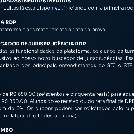
DADAS INÉDITAS INÉDITAS
éditas já está disponível, iniciando com a primeira ro
MA RDP
ataforma e aos materiais até a data da prova.
SCADOR DE JURISPRUDÊNCIA RDP
das as funcionalidades da plataforma, os alunos da tur
sivo ao nosso novo buscador de jurisprudências. Essa
anizado dos principais entendimentos do STJ e STF 
 de R$ 650,00 (seiscentos e cinquenta reais) para aque
, R$ 850,00. Alunos do extensivo ou do reta final da D
om de 5%. Os cupons podem ser solicitados pelo sup
na lateral direita desta página)
LIMBO