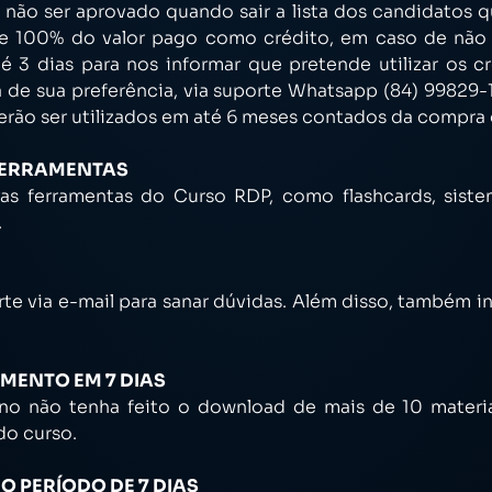
ão ser aprovado quando sair a lista dos candidatos qu
e 100% do valor pago como crédito, em caso de não 
é 3 dias para nos informar que pretende utilizar os 
a de sua preferência, via suporte Whatsapp (84) 99829-
erão ser utilizados em até 6 meses contados da compra 
 FERRAMENTAS
as ferramentas do Curso RDP, como flashcards, siste
.
rte via e-mail para sanar dúvidas. Além disso, também 
IMENTO EM 7 DIAS
no não tenha feito o download de mais de 10 materiai
do curso.
O PERÍODO DE 7 DIAS