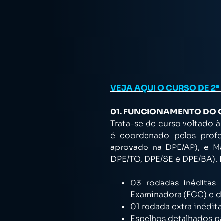
VEJA AQUI O CURSO DE 2
01. FUNCIONAMENTO DO
Trata-se de curso voltado 
é coordenado pelos profe
aprovado na DPE/AP), e M
DPE/TO, DPE/SE e DPE/BA). 
03 rodadas inéditas
Examinadora (FCC) e d
01 rodada extra inédit
Espelhos detalhados p